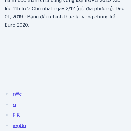
hành bốc thăm chia bảng vòng loại EURO 2020 vào
lúc 11h trưa Chủ nhật ngày 2/12 (giờ địa phương). Dec
01, 2019 · Bảng đấu chính thức tại vòng chung kết
Euro 2020.
rWc
si
FiK
iegUq